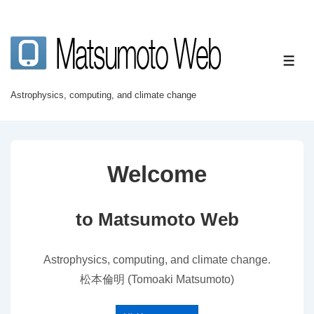
↓
メ
イ
メ
ン
ニ
ュ
コ
Astrophysics, computing, and climate change
ー
ン
テ
ン
ツ
Welcome
へ
ス
to Matsumoto Web
キ
ッ
Astrophysics, computing, and climate change.
プ
松本倫明 (Tomoaki Matsumoto)