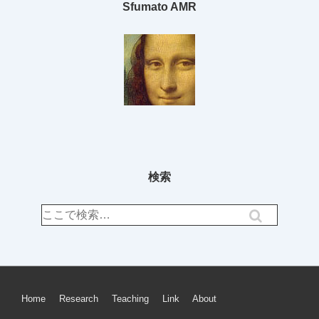
Sfumato AMR
検索
検
索
対
象:
フ
Home
Research
Teaching
Link
About