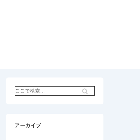
検
索
対
象:
アーカイブ