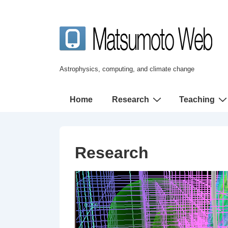
↓
メ
イ
ン
コ
Astrophysics, computing, and climate change
ン
テ
メ
Home
Research
Teaching
ン
イ
ツ
ン
へ
ナ
Research
ス
ビ
キ
ゲ
ッ
ー
プ
シ
ョ
ン